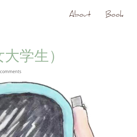
About
Book
女大学生）
 comments