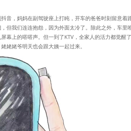
刷抖音，妈妈在副驾驶座上打盹，开车的爸爸时刻留意着
烟，但我们连连抱怨，因为外面太冷了。除此之外，车里
屏幕上的嗒嗒声。但一到了KTV，全家人的活力都觉醒
，姥姥姥爷明天也会跟大姨一起过来。