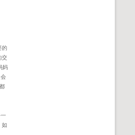
要的
的交
妈妈
定会
都
午一
，如