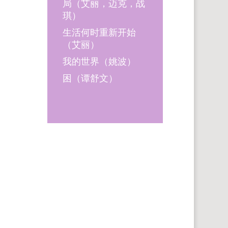
局（艾丽，迈克，战
琪）
生活何时重新开始
（艾丽）
我的世界（姚波）
困（谭舒文）