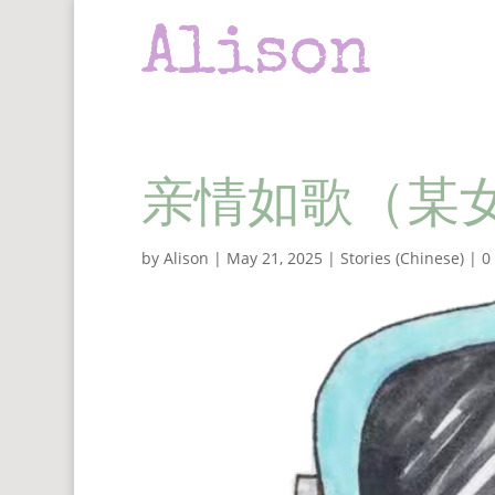
亲情如歌（某
by
Alison
|
May 21, 2025
|
Stories (Chinese)
|
0